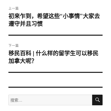
文
上一篇
章
初来乍到，希望这些“小事情”大家去
上
遵守并且习惯
篇
导
文
航
章：
下一篇
移民百科 | 什么样的留学生可以移民
下
加拿大呢？
篇
文
章：
搜
搜
索
索：