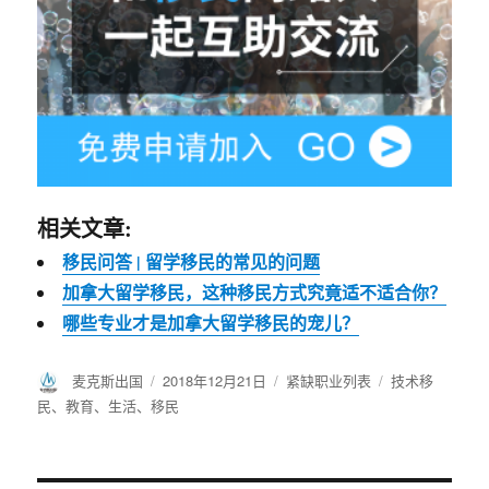
相关文章:
移民问答 | 留学移民的常见的问题
加拿大留学移民，这种移民方式究竟适不适合你？
哪些专业才是加拿大留学移民的宠儿？
作
麦克斯出国
发
2018年12月21日
分
紧缺职业列表
标
技术移
者
布
类
签
民
、
教育
、
生活
、
移民
于