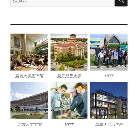
航
索
索：
曼省大学图书馆
曼尼托巴大学
MITT
北方大学学院
MITT
加拿大红河学院