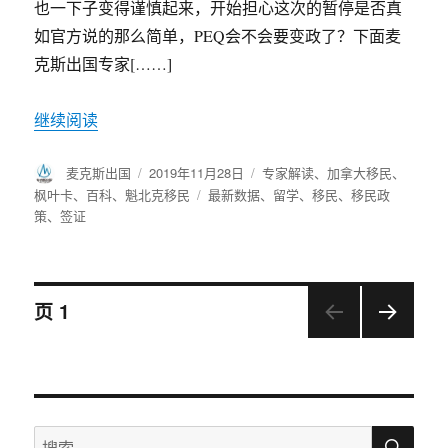
也一下子变得谨慎起来，开始担心这次的暂停是否真
如官方说的那么简单，PEQ会不会要变政了？下面麦
克斯出国专家[……]
继续阅读
作
麦克斯出国
发
2019年11月28日
分
专家解读
、
加拿大移民
、
者
布
类
枫叶卡
、
百科
、
魁北克移民
标
最新数据
、
留学
、
移民
、
移民政
于
策
、
签证
签
文
页
1
下一
章
页
导
搜
搜