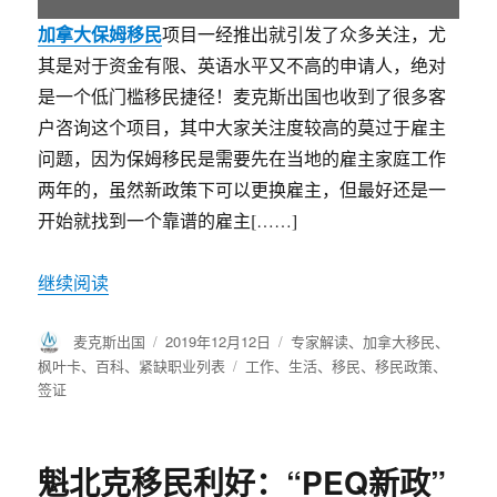
加拿大保姆移民
项目一经推出就引发了众多关注，尤
其是对于资金有限、英语水平又不高的申请人，绝对
是一个低门槛移民捷径！麦克斯出国也收到了很多客
户咨询这个项目，其中大家关注度较高的莫过于雇主
问题，因为保姆移民是需要先在当地的雇主家庭工作
两年的，虽然新政策下可以更换雇主，但最好还是一
开始就找到一个靠谱的雇主[……]
继续阅读
作
麦克斯出国
发
2019年12月12日
分
专家解读
、
加拿大移民
、
者
布
类
枫叶卡
、
百科
、
紧缺职业列表
标
工作
、
生活
、
移民
、
移民政策
、
于
签证
签
魁北克移民利好：“PEQ新政”