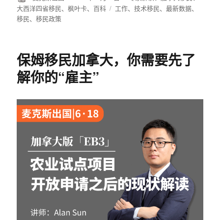
者
布
类
大西洋四省移民
、
枫叶卡
、
百科
标
工作
、
技术移民
、
最新数据
、
于
移民
、
移民政策
签
保姆移民加拿大，你需要先了
解你的“雇主”