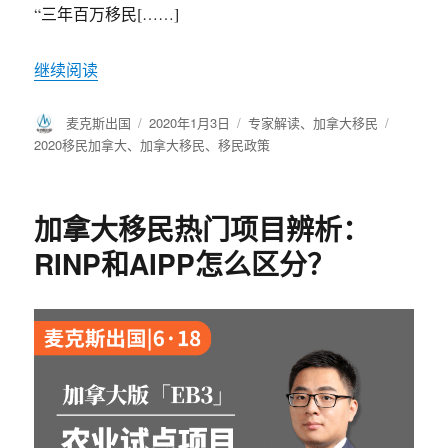
“三年百万移民[……]
继续阅读
作
麦克斯出国
发
2020年1月3日
分
专家解读
、
加拿大移民
标
者
布
类
签
2020移民加拿大
、
加拿大移民
、
移民政策
于
加拿大移民热门项目辨析：
RINP和AIPP怎么区分？