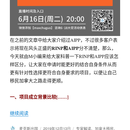
在之前的文章中给大家介绍过AIPP，不过很多客户表
RINP和AIPP
示将现在风头正盛的
分不清楚，那么，
今天就由M小编来给大家科普一下RINP和AIPP应该怎
样区分，让大家在申请时能更好的结合自身条件从而
更有针对性选择更符合自身要求的项目，以便让自己
移民加拿大之路走得更顺。
一、项目成立背景比较[……]
继续阅读
作
麦克斯出国
发
2019年12月13日
分
专家解读
、
加拿大移民
、