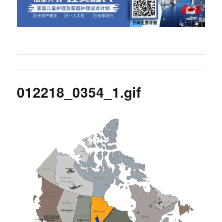
012218_0354_1.gif