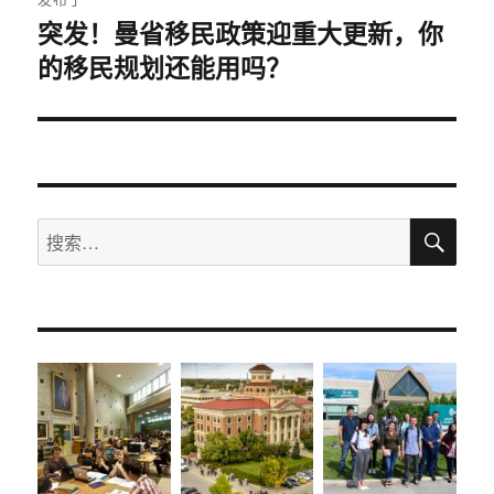
章
突发！曼省移民政策迎重大更新，你
的移民规划还能用吗？
导
航
搜
搜
索
索：