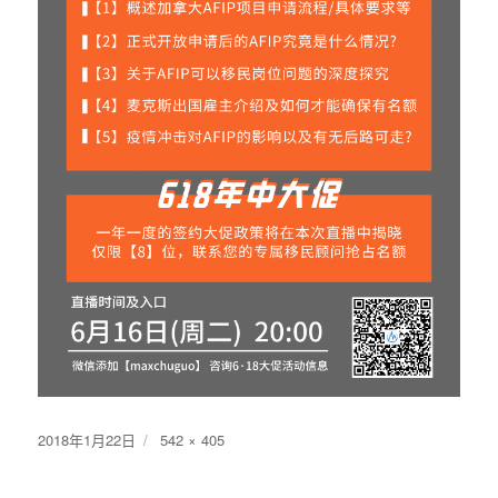
发
2018年1月22日
原
542 × 405
布
始
于
尺