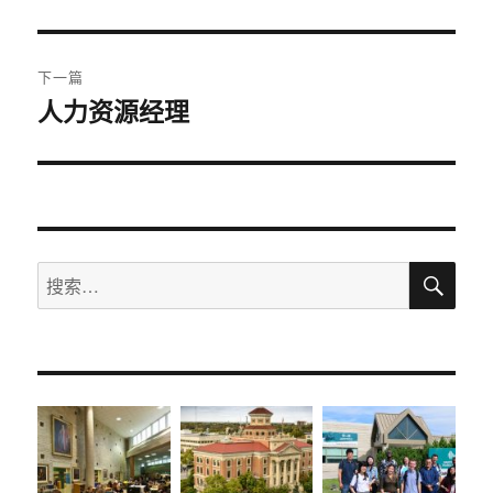
文
航
章：
下一篇
人力资源经理
下
篇
文
章：
搜
搜
索
索：