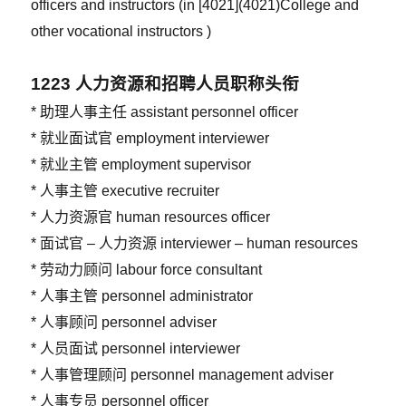
officers and instructors (in [4021](4021)College and
other vocational instructors )
1223
人力资源和招聘人员职称头衔
* 助理人事主任 assistant personnel officer
* 就业面试官 employment interviewer
* 就业主管 employment supervisor
* 人事主管 executive recruiter
* 人力资源官 human resources officer
* 面试官 – 人力资源 interviewer – human resources
* 劳动力顾问 labour force consultant
* 人事主管 personnel administrator
* 人事顾问 personnel adviser
* 人员面试 personnel interviewer
* 人事管理顾问 personnel management adviser
* 人事专员 personnel officer