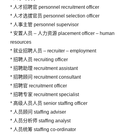
* 人才招聘官 personnel recruitment officer
* 人才选拔官员 personnel selection officer
* 人事主管 personnel supervisor
* 安置人员 – 人力资源 placement officer – human
resources
* 就业招聘人员 – recruiter – employment
* 招聘人员 recruiting officer
* 招聘助理 recruitment assistant
* 招聘顾问 recruitment consultant
* 招聘官 recruitment officer
* 招聘专家 recruitment specialist
* 高级人员人员 senior staffing officer
* 人员顾问 staffing adviser
* 人员分析师 staffing analyst
* 人员统筹 staffing co-ordinator