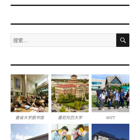
导
航
搜
搜
索
索：
曼省大学图书馆
曼尼托巴大学
MITT