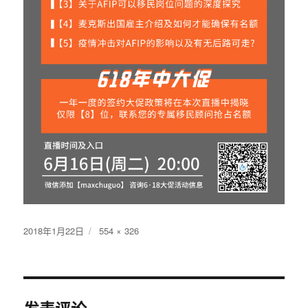
发
2018年1月22日
原
554 × 326
布
始
于
尺
寸