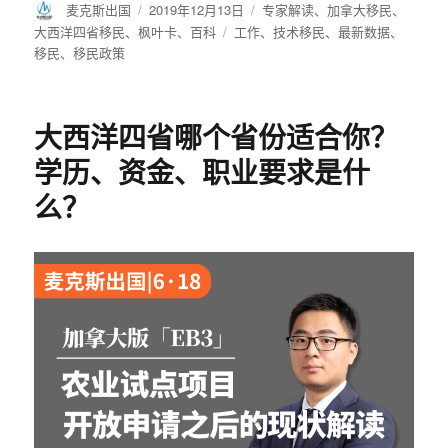
作
麦克斯出国
发
2019年12月13日
分
专家解读
、
加拿大移民
、
者
布
类
大西洋四省移民
、
枫叶卡
、
百科
标
工作
、
技术移民
、
最新数据
、
于
移民
、
移民政策
签
大西洋四省哪个省份适合你？
学历、资金、职业要求是什
么？