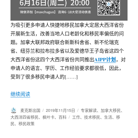
为吸引更多申请人快捷地移民加拿大定居大西洋省份
开展新生活，改善当地人口老龄化和移民率偏低的问
题。加拿大联邦政府联合新斯科舍省、新不伦瑞克
省、纽芬兰和拉布拉多省以及爱德华王子岛省这四个
AIPP计划
大西洋省份这四个大西洋省份共同推出
，对
申请人的语言、学历、工作经验要求都很低，因此，
受到了很多移民申请人的[……]
继续阅读
作
麦克斯出国
发
2019年11月15日
分
专家解读
、
加拿大移民
、
者
布
类
大西洋四省移民
、
枫叶卡
、
百科
标
工作
、
技术移民
、
生活
、
移
于
民
、
移民政策
签