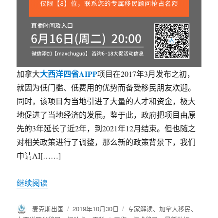
大西洋四省AIPP
加拿大
项目在2017年3月发布之初，
就因为低门槛、低费用的优势而备受移民朋友欢迎。
同时，该项目为当地引进了大量的人才和资金，极大
地促进了当地经济的发展。鉴于此，政府把项目由原
先的3年延长了近2年，到2021年12月结束。但也随之
对相关政策进行了调整，那么新的政策背景下，我们
申请AI[……]
继续阅读
作
麦克斯出国
发
2019年10月30日
分
专家解读
、
加拿大移民
、