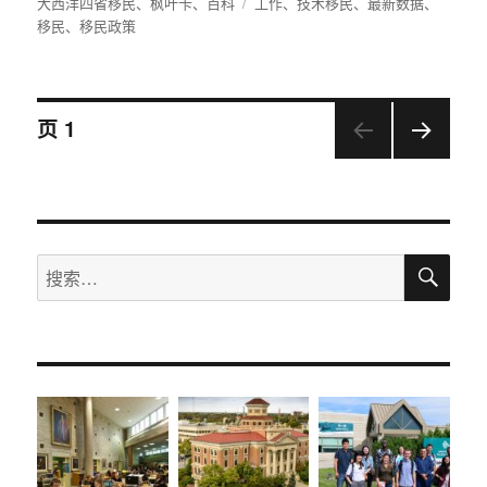
者
布
类
大西洋四省移民
、
枫叶卡
、
百科
标
工作
、
技术移民
、
最新数据
、
于
移民
、
移民政策
签
文
页
1
下一
章
页
导
搜
搜
航
索
索：