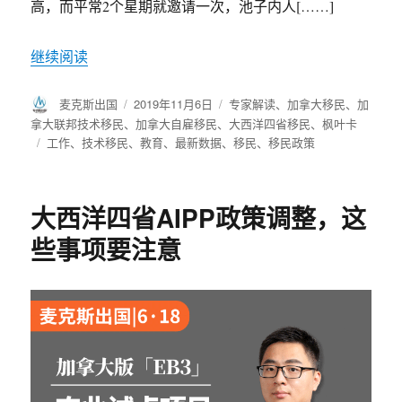
高，而平常2个星期就邀请一次，池子内人[……]
继续阅读
作
麦克斯出国
发
2019年11月6日
分
专家解读
、
加拿大移民
、
加
者
布
类
拿大联邦技术移民
、
加拿大自雇移民
、
大西洋四省移民
、
枫叶卡
于
标
工作
、
技术移民
、
教育
、
最新数据
、
移民
、
移民政策
签
大西洋四省AIPP政策调整，这
些事项要注意