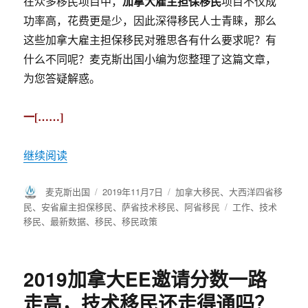
加拿大雇主担保移民
在众多移民项目中，
项目不仅成
功率高，花费更是少，因此深得移民人士青睐，那么
这些加拿大雇主担保移民对雅思各有什么要求呢？有
什么不同呢？麦克斯出国小编为您整理了这篇文章，
为您答疑解惑。
一[……]
继续阅读
作
麦克斯出国
发
2019年11月7日
分
加拿大移民
、
大西洋四省移
者
布
类
民
、
安省雇主担保移民
、
萨省技术移民
、
阿省移民
标
工作
、
技术
于
移民
、
最新数据
、
移民
、
移民政策
签
2019加拿大EE邀请分数一路
走高，技术移民还走得通吗？