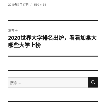
发
2019年7月17日
原
580 × 541
布
始
于
尺
寸
文
发布于
章
2020世界大学排名出炉，看看加拿大
哪些大学上榜
导
航
搜
搜
索
索：