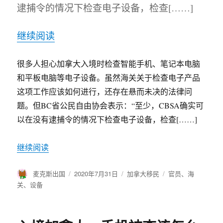
逮捕令的情况下检查电子设备，检查[……]
继续阅读
很多人担心加拿大入境时检查智能手机、笔记本电脑
和平板电脑等电子设备。虽然海关关于检查电子产品
这项工作应该如何进行，还存在悬而未决的法律问
题。但BC省公民自由协会表示：“至少，CBSA确实可
以在没有逮捕令的情况下检查电子设备，检查[……]
继续阅读
作
麦克斯出国
发
2020年7月31日
分
加拿大移民
标
官员
、
海
者
布
类
签
关
、
设备
于