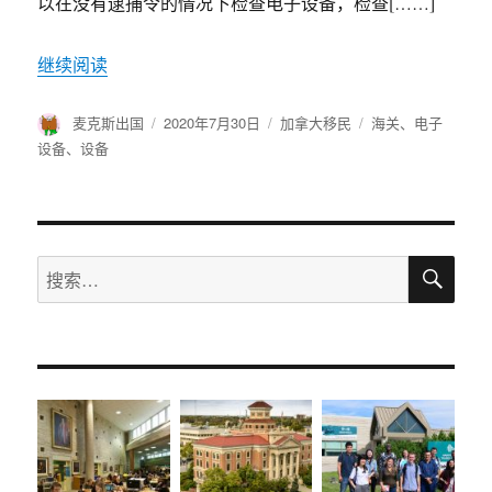
以在没有逮捕令的情况下检查电子设备，检查[……]
继续阅读
作
麦克斯出国
发
2020年7月30日
分
加拿大移民
标
海关
、
电子
者
布
类
签
设备
、
设备
于
搜
搜
索
索：