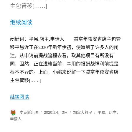
主包管移[……]
继续阅读
闭键词：平易,店主,申请人 减拿年夜安省店主包管
移平易近正在2020年新年伊初，便遭到了许多人的闭
注，从申请前提战流程去看，取其他项目有所没有
同，固然，正在进籍当前，享用的报酬战祸利前提是
根本不异的。上面，小编来说解一下减拿年夜安省店
主包管移[……]
继续阅读
作
麦克斯出国
发
2020年4月3日
分
加拿大移民
标
平易
、
店主
、
者
布
类
签
申请人
于