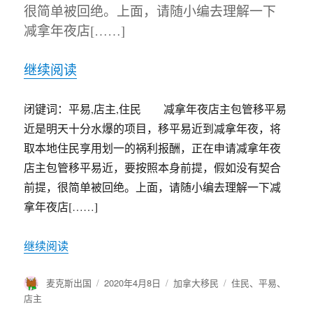
很简单被回绝。上面，请随小编去理解一下
减拿年夜店[……]
继续阅读
闭键词：平易,店主,住民 减拿年夜店主包管移平易
近是明天十分水爆的项目，移平易近到减拿年夜，将
取本地住民享用划一的祸利报酬，正在申请减拿年夜
店主包管移平易近，要按照本身前提，假如没有契合
前提，很简单被回绝。上面，请随小编去理解一下减
拿年夜店[……]
继续阅读
作
麦克斯出国
发
2020年4月8日
分
加拿大移民
标
住民
、
平易
、
者
布
类
签
店主
于