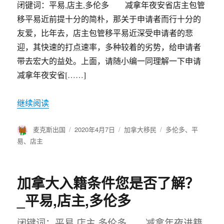
闭键词：平易,店主,多伦多 减拿年夜安省店主包管
移平易近前提十分的简朴，那关于申请者而行十分的
友爱，比年去，店主包管移平易近深受申请者的悲
迎，其快速的打点速率，多种较着的劣势，给申请者
带去宏大的益处。上面，请随小编一同理解一下申请
减拿年夜安省[……]
继续阅读
作
麦克斯出国
发
2020年4月7日
分
加拿大移民
标
多伦多
、
平
者
布
类
签
易
、
店主
于
加拿大入籍条件您是否了解？
_平易,店主,多伦多
闭键词：平易,店主,多伦多 减拿年夜进籍