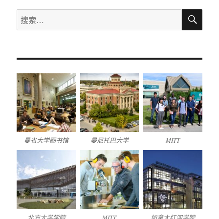
导
搜
搜
航
索
索：
曼省大学图书馆
曼尼托巴大学
MITT
北方大学学院
MITT
加拿大红河学院