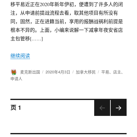
移平易近正在2020年新年伊初，便遭到了许多人的闭
注，从申请前提战流程去看，取其他项目有所没有
同，固然，正在进籍当前，享用的报酬战祸利前提是
根本不异的。上面，小编来说解一下减拿年夜安省店
主包管移[……]
继续阅读
作
麦克斯出国
发
2020年4月3日
分
加拿大移民
标
平易
、
店主
、
者
布
类
签
申请人
于
文
页
1
下一
章
页