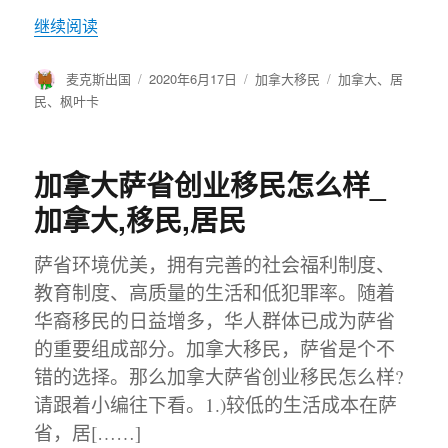
继续阅读
作
麦克斯出国
发
2020年6月17日
分
加拿大移民
标
加拿大
、
居
者
布
类
签
民
、
枫叶卡
于
加拿大萨省创业移民怎么样_
加拿大,移民,居民
萨省环境优美，拥有完善的社会福利制度、
教育制度、高质量的生活和低犯罪率。随着
华裔移民的日益增多，华人群体已成为萨省
的重要组成部分。加拿大移民，萨省是个不
错的选择。那么加拿大萨省创业移民怎么样?
请跟着小编往下看。1.)较低的生活成本在萨
省，居[……]