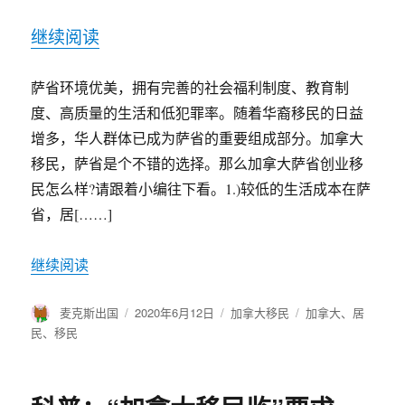
继续阅读
萨省环境优美，拥有完善的社会福利制度、教育制
度、高质量的生活和低犯罪率。随着华裔移民的日益
增多，华人群体已成为萨省的重要组成部分。加拿大
移民，萨省是个不错的选择。那么加拿大萨省创业移
民怎么样?请跟着小编往下看。1.)较低的生活成本在萨
省，居[……]
继续阅读
作
麦克斯出国
发
2020年6月12日
分
加拿大移民
标
加拿大
、
居
者
布
类
签
民
、
移民
于