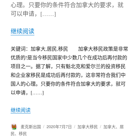
心理。只要你的条件符合加拿大的要求，就
可以申请，[……]
继续阅读
关键词：加拿大,居民,移民 加拿大移民政策是非常
优质的!是当今移民国家中少数几个在成功后再付款的
项目之一。据了解，只有魁北克和爱尔兰的投资移民
和企业家移民是成功后再付款的，这非常符合我们中
国人的心理。只要你的条件符合加拿大的要求，就可
以申请，[……]
继续阅读
作
麦克斯出国
发
2020年7月7日
分
加拿大移民
标
加拿大
、
居
者
布
类
签
民
、
移民
于