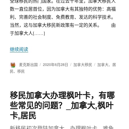
全球移民的热门国家。在过去十年里，加拿大移民人
数一直位居首位，因为加拿大有其独特的优势：高福
利、完善的社会制度、免费教育、发达的科学技术。
当然，这与加拿大移民新政策有一定的关系。 由
于加拿大人[……]
继续阅读
作
麦克斯出国
发
2020年6月28日
分
加拿大移民
标
加拿大
、
居
者
布
类
签
民
、
移民
于
移民加拿大办理枫叶卡，有哪
些常见的问题？_加拿大,枫叶
卡,居民
新移民初次登陆加拿大，办理枫叶卡，难免