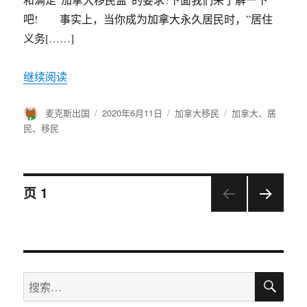
吧! 事实上，当你成为加拿大永久居民时，”居住
义务[……]
继续阅读
作
麦克斯出国
发
2020年6月11日
分
加拿大移民
标
加拿大
、
居
者
布
类
签
民
、
移民
于
文
页
1
下一
章
页
导
搜
搜
航
索
索：