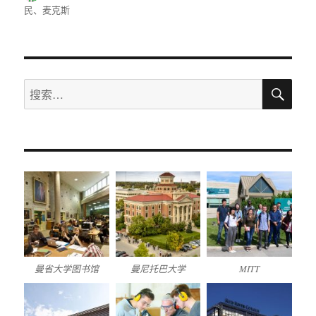
者
布
类
签
民
、
麦克斯
于
搜
搜
索
索：
曼省大学图书馆
曼尼托巴大学
MITT