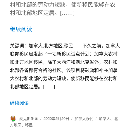
村和北部的劳动力短缺，使新移民能够在农
村和北部地区定居。[……]
继续阅读
关键词：加拿大,北方地区,移民 不久之前，加拿大
联邦移民局发起了一项新移民试点计划：加拿大农村
和北方地区移民，除了大西洋和魁北克省外，农村和
北部各省都有合格的社区。该项目将鼓励和补充加拿
大农村和北部的劳动力短缺，使新移民能够在农村和
北部地区定居。[……]
继续阅读
作
麦克斯出国
发
2020年5月20日
分
加拿大移民
标
加拿大
、
北
者
布
类
签
方地区
、
移民
于