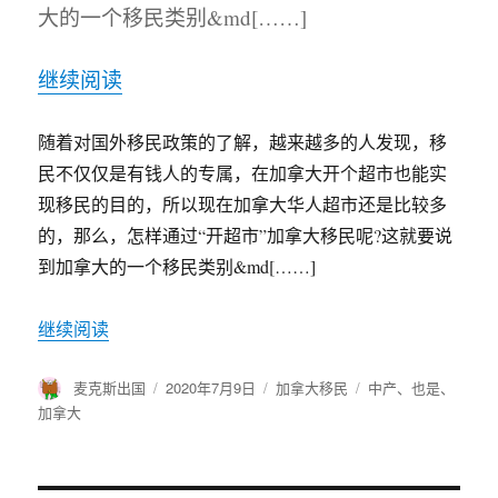
大的一个移民类别&md[……]
继续阅读
随着对国外移民政策的了解，越来越多的人发现，移
民不仅仅是有钱人的专属，在加拿大开个超市也能实
现移民的目的，所以现在加拿大华人超市还是比较多
的，那么，怎样通过“开超市”加拿大移民呢?这就要说
到加拿大的一个移民类别&md[……]
继续阅读
作
麦克斯出国
发
2020年7月9日
分
加拿大移民
标
中产
、
也是
、
者
布
类
签
加拿大
于