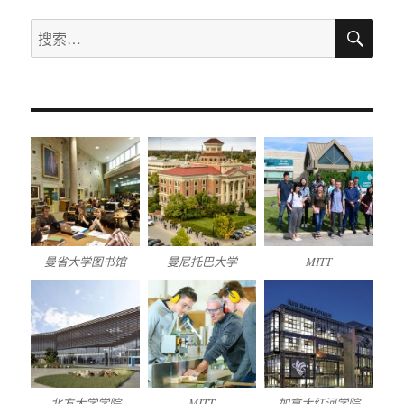
搜
搜
索
索：
曼省大学图书馆
曼尼托巴大学
MITT
北方大学学院
MITT
加拿大红河学院