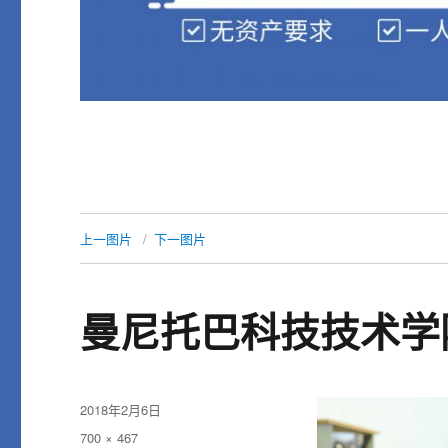
上一图片
下一图片
曼尼托巴科技技术学
发
2018年2月6日
布
原
700 × 467