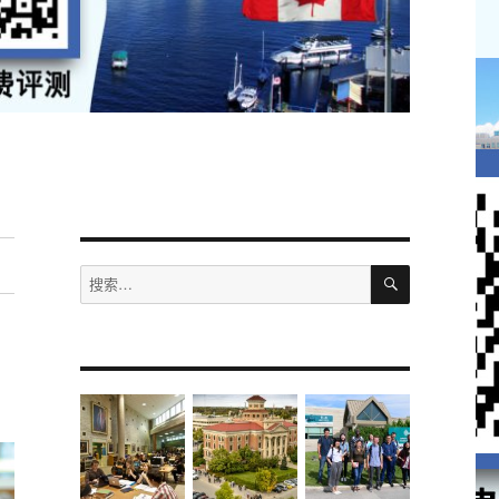
搜
搜
索
索：