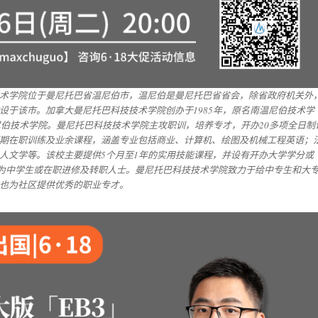
术学院位于曼尼托巴省温尼伯市，温尼伯是曼尼托巴省省会，除省政府机关外
设于该市。加拿大曼尼托巴科技技术学院创办于1985年，原名南温尼伯技术学
温尼伯技术学院。曼尼托巴科技技术学院主攻职训，培养专才，开办20多项全日制
期在职训练及业余课程，涵盖专业包括商业、计算机、绘图及机械工程英语；
人文学等。该校主要提供5个月至1年的实用技能课程，并设有开办大学学分或
多为中学生或在职进修及转职人士。曼尼托巴科技技术学院致力于给中专生和大
也为社区提供优秀的职业专才。