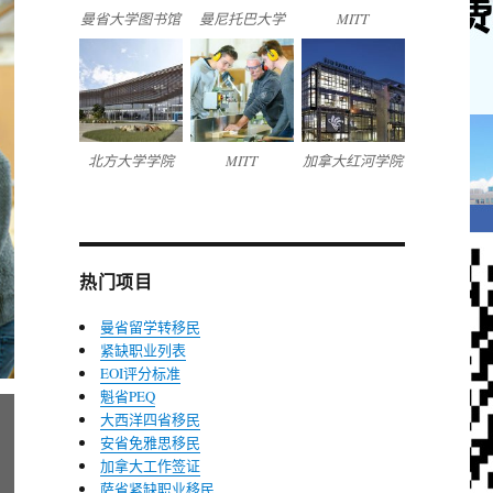
曼省大学图书馆
曼尼托巴大学
MITT
北方大学学院
MITT
加拿大红河学院
热门项目
曼省留学转移民
紧缺职业列表
EOI评分标准
魁省PEQ
大西洋四省移民
安省免雅思移民
加拿大工作签证
萨省紧缺职业移民