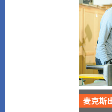
于
始
尺
寸