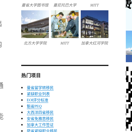
曼省大学图书馆
曼尼托巴大学
MITT
出
、
内
北方大学学院
MITT
加拿大红河学院
热门项目
通
曼省留学转移民
紧缺职业列表
EOI评分标准
魁省PEQ
大西洋四省移民
能
安省免雅思移民
加拿大工作签证
萨省紧缺职业移民