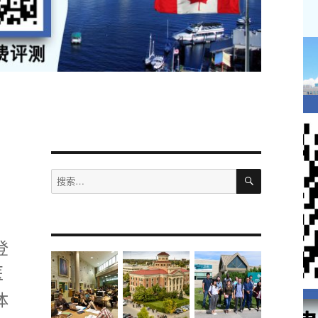
搜
搜
索
索：
登
医
体