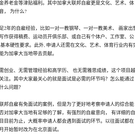
金养老金等津贴福利。其中加拿大联邦自雇更是文化、艺术、体
音， 为什么?
足2年的自雇经验，比如一对一教钢琴、一对一教美术、 画家出
写作获得稿费、运动员开俱乐部、或自己有个体户、工作室、公
足基本硬性要求。此外, 申请人还需在文化、艺术、体育行业内有
能为加拿大当地带去贡献。
需创业、无需管理经验和高学历、 也无需雅思成绩，这个项目
关注。其中大家最关心的就是面试是必需的环节吗？怎么能通过
什么问题？
联邦自雇有免面试的案例，但是为了更好地考察申请人的综合能
否对加拿大当地有足够的了解，有强烈的自雇意向， 有详细的
目目前为止，大概率申请人都会遇到面试的环节。以往面试都在
月开始暂时改为在北京面试。