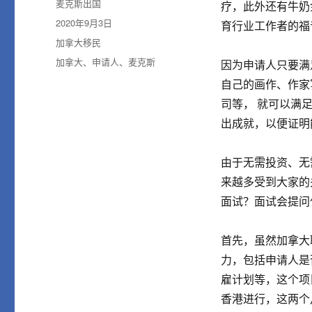
作
麦克斯出国
疗，此外还有牛奶
者
发
2020年9月3日
育行业工作者的福
布
分
加拿大移民
于
类
标
加拿大
、
申请人
、
麦克斯
因为申请人只要满
签
自己的画作、作家
司等， 就可以满
出成就，以便证明
由于无需投资、无
来越多受到大家的
面试？面试会提问
首先，虽然加拿大
力，包括申请人是
雇计划等，这个项
香港进行，这两个