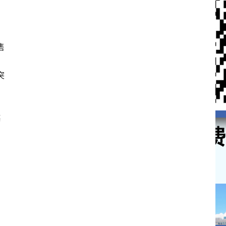
售
突
越
自