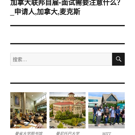
加拿大联邦自雇-面试需要注意什么？
下
_申请人,加拿大,麦克斯
篇
文
章：
搜
搜
索
索：
曼省大学图书馆
曼尼托巴大学
MITT