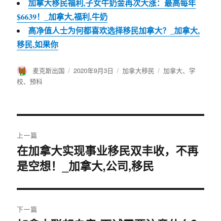
加拿大移民福利,子女牛奶金再次大涨：最高每年
$6639！_加拿大,福利,牛奶
高净值人士为何都喜欢选择移民加拿大？_加拿大,
移民,如果你
作
麦克斯出国
发
2020年9月3日
分
加拿大移民
标
加拿大
、
学
者
布
类
签
校
、
预科
于
文
上一篇
章
在加拿大实现事业移民双丰收，不再
上
是空想！_加拿大,公司,移民
篇
导
文
航
章：
下一篇