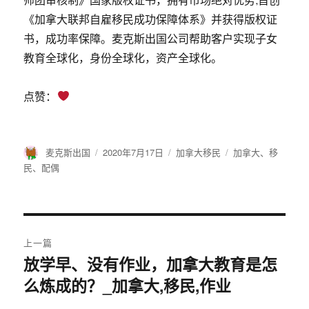
《加拿大联邦自雇移民成功保障体系》并获得版权证
书，成功率保障。麦克斯出国公司帮助客户实现子女
教育全球化，身份全球化，资产全球化。
点赞：
作
麦克斯出国
发
2020年7月17日
分
加拿大移民
标
加拿大
、
移
者
布
类
签
民
、
配偶
于
文
上一篇
章
放学早、没有作业，加拿大教育是怎
上
么炼成的？_加拿大,移民,作业
篇
导
文