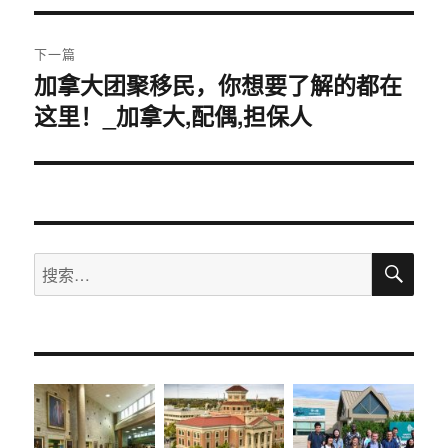
航
章：
下一篇
加拿大团聚移民，你想要了解的都在
下
这里！_加拿大,配偶,担保人
篇
文
章：
搜
搜
索
索：