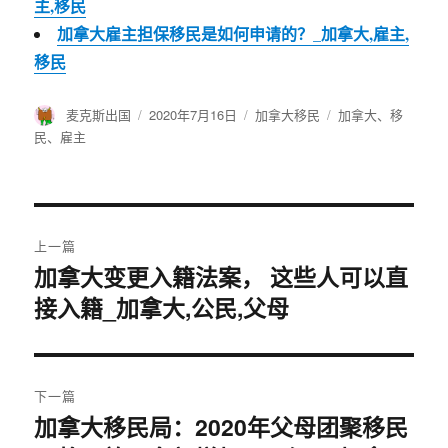
主,移民
加拿大雇主担保移民是如何申请的？_加拿大,雇主,
移民
作
麦克斯出国
发
2020年7月16日
分
加拿大移民
标
加拿大
、
移
者
布
类
签
民
、
雇主
于
文
上一篇
章
加拿大变更入籍法案， 这些人可以直
上
接入籍_加拿大,公民,父母
篇
导
文
航
章：
下一篇
加拿大移民局：2020年父母团聚移民
下