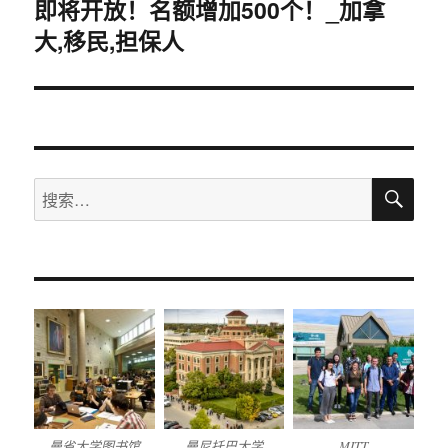
即将开放！名额增加500个！_加拿
篇
文
大,移民,担保人
章：
搜
搜
索
索：
曼省大学图书馆
曼尼托巴大学
MITT