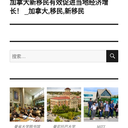
加拿大新移民有效促进当地经济增
下
长！ _加拿大,移民,新移民
篇
文
章：
搜
搜
索
索：
曼省大学图书馆
曼尼托巴大学
MITT