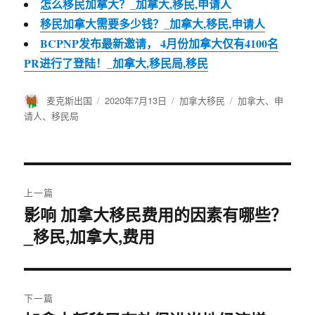
怎么移民加拿大？_加拿大,移民,申请人
移民加拿大需要多少钱？_加拿大,移民,申请人
BCPNP发布最新邀请， 4月份加拿大仅有4100名
PR进行了登陆！_加拿大,移民局,移民
作
麦克斯出国
发
2020年7月13日
分
加拿大移民
标
加拿大
、
申
者
布
类
签
请人
、
移民局
于
文
上一篇
章
影响 加拿大移民费用的因素有哪些？
上
_移民,加拿大,费用
篇
导
文
航
章：
下一篇