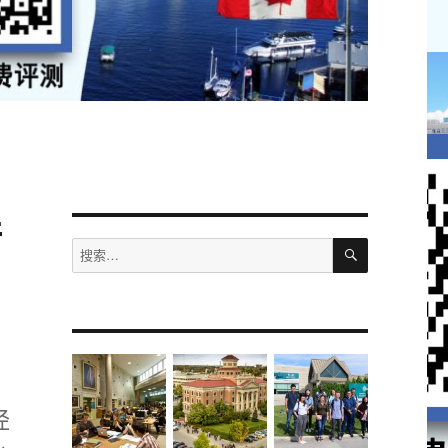
请
搜
搜
索
索：
经