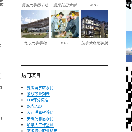
接
曼省大学图书馆
曼尼托巴大学
MITT
北方大学学院
MITT
加拿大红河学院
年
近
热门项目
r
曼省留学转移民
紧缺职业列表
EOI评分标准
魁省PEQ
大西洋四省移民
)
安省免雅思移民
加拿大工作签证
萨省紧缺职业移民