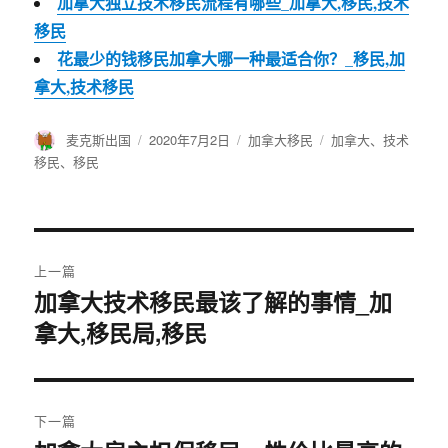
加拿大独立技术移民流程有哪些_加拿大,移民,技术
移民
花最少的钱移民加拿大哪一种最适合你？_移民,加
拿大,技术移民
作
麦克斯出国
发
2020年7月2日
分
加拿大移民
标
加拿大
、
技术
者
布
类
签
移民
、
移民
于
文
上一篇
章
加拿大技术移民最该了解的事情_加
上
拿大,移民局,移民
篇
导
文
航
章：
下一篇