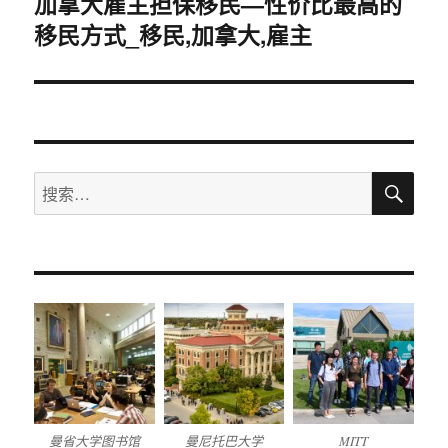
加拿大雇主担保移民—性价比最高的
下
移民方式_移民,加拿大,雇主
篇
文
章：
搜
搜
索
索：
曼省大学图书馆
曼尼托巴大学
MITT