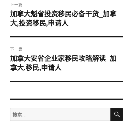
上一篇
章
加拿大魁省投资移民必备干货_加拿
上
大,投资移民,申请人
篇
导
文
航
章：
下一篇
加拿大安省企业家移民攻略解读_加
下
拿大,移民,申请人
篇
文
章：
搜
搜
索
索：