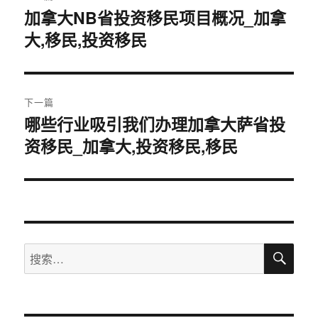
章
加拿大NB省投资移民项目概况_加拿
上
大,移民,投资移民
篇
导
文
航
章：
下一篇
哪些行业吸引我们办理加拿大萨省投
下
资移民_加拿大,投资移民,移民
篇
文
章：
搜
搜
索
索：