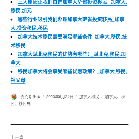
三大原因让我们首选加拿大萨省投资移民 _加拿大,
移民,加元
哪些行业吸引我们办理加拿大萨省投资移民_加拿
大,投资移民,移民
加拿大技术移民需要满足哪些条件_加拿大,移民,技
术移民
加拿大魁北克移民的优势有哪些? _魁北克,移民,加
拿大
移民加拿大将会享受哪些优惠政策？_加拿大,移民,
祖父母
作
麦克斯出国
发
2020年6月24日
分
加拿大移民
标
加拿大
、
移
者
布
类
签
民
、
移民局
于
文
上一篇