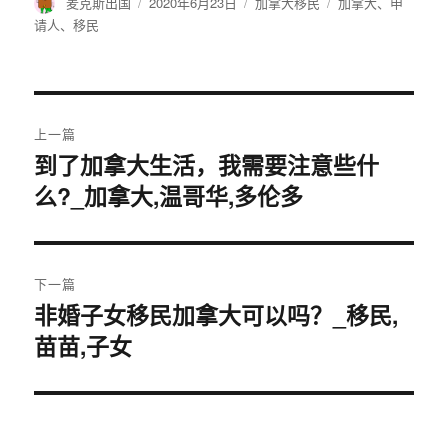
作
麦克斯出国
发
2020年6月23日
分
加拿大移民
标
加拿大
、
申
者
布
类
签
请人
、
移民
于
文
上一篇
章
到了加拿大生活，我需要注意些什
上
么?_加拿大,温哥华,多伦多
篇
导
文
航
章：
下一篇
非婚子女移民加拿大可以吗？_移民,
下
苗苗,子女
篇
文
章：