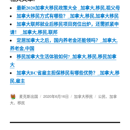
最新2020加拿大移民政策大全 _加拿大,移民,祖父母
加拿大移民方式有哪些？_加拿大,移民,加拿大移民
加拿大联邦就业后移民项目岗位出炉，还需抓紧申
请！ _加拿大,移民,联邦
定居加拿大之后，国内养老金还能领吗？_加拿大,
养老金,中国
移民加拿大生活体验如何?_加拿大,移民,移民加拿
大
加拿大BC省雇主担保移民有哪些优势？_加拿大,移
民,雇主
作
麦克斯出国
发
2020年6月16日
分
加拿大移民
标
公民
、
加拿
者
布
类
签
大
、
移民
于
文