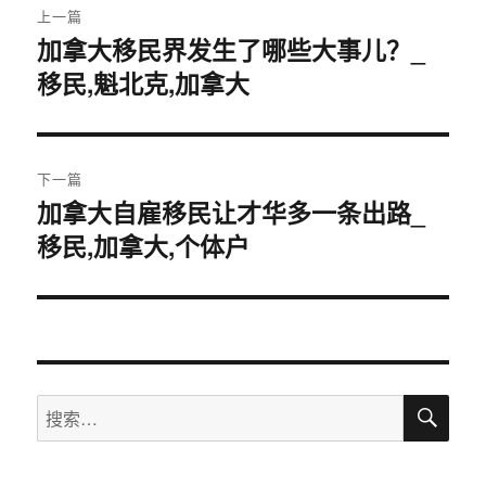
上一篇
章
加拿大移民界发生了哪些大事儿？_
上
移民,魁北克,加拿大
篇
导
文
航
章：
下一篇
加拿大自雇移民让才华多一条出路_
下
移民,加拿大,个体户
篇
文
章：
搜
搜
索
索：