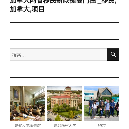
加拿大,项目
篇
文
章：
搜
搜
索
索：
曼省大学图书馆
曼尼托巴大学
MITT