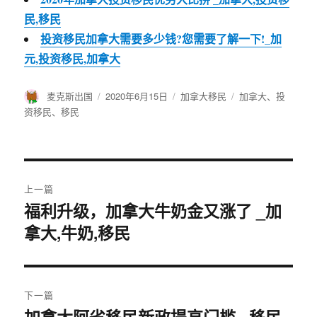
民,移民
投资移民加拿大需要多少钱?您需要了解一下!_加
元,投资移民,加拿大
作
麦克斯出国
发
2020年6月15日
分
加拿大移民
标
加拿大
、
投
者
布
类
签
资移民
、
移民
于
文
上一篇
章
福利升级，加拿大牛奶金又涨了 _加
上
拿大,牛奶,移民
篇
导
文
航
章：
下一篇
加拿大阿省移民新政提高门槛 _移民,
下