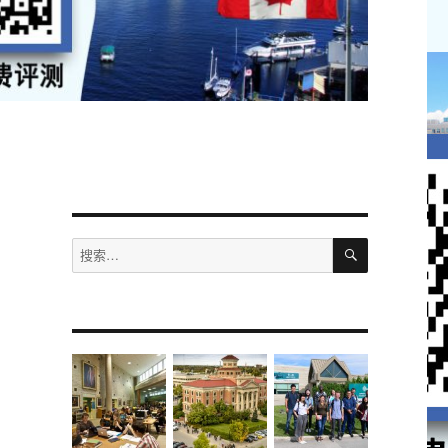
搜
搜
索
索：
我