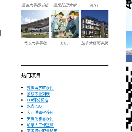
曼省大学图书馆
曼尼托巴大学
MITT
何
，
北方大学学院
MITT
加拿大红河学院
热门项目
曼省留学转移民
紧缺职业列表
EOI评分标准
魁省PEQ
大西洋四省移民
安省免雅思移民
加拿大工作签证
萨省紧缺职业移民