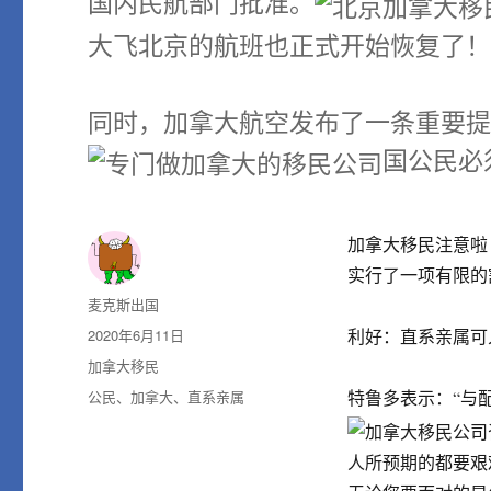
国内民航部门批准。
大飞北京的航班也正式开始恢复了
同时，加拿大航空发布了一条重要
国公民必
加拿大移民注意啦
实行了一项有限的
作
麦克斯出国
者
发
2020年6月11日
利好：直系亲属可
布
分
加拿大移民
于
类
标
公民
、
加拿大
、
直系亲属
特鲁多表示：“与
签
人所预期的都要艰