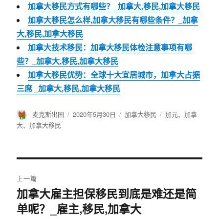
加拿大移民方式有哪些？_加拿大,移民,加拿大移民
加拿大移民怎么样,加拿大移民有哪些条件？_加拿
大,移民,加拿大移民
加拿大技术移民：加拿大移民体检注意事项有哪
些？_加拿大,移民,加拿大移民
加拿大移民优势：全球十大宜居城市，加拿大占据
三席 _加拿大,移民,加拿大移民
作
麦克斯出国
发
2020年5月30日
分
加拿大移民
标
加元
、
加拿
者
布
类
签
大
、
加拿大移民
于
文
上一篇
章
加拿大雇主担保移民到底是难还是简
上
单呢？_雇主,移民,加拿大
篇
导