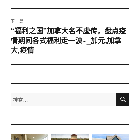
文
航
章：
下一篇
“福利之国”加拿大名不虚传，盘点疫
下
情期间各式福利走一波~_加元,加拿
篇
文
大,疫情
章：
搜
搜
索
索：