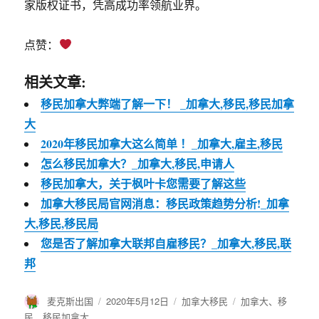
家版权证书，凭高成功率领航业界。
点赞：
相关文章:
移民加拿大弊端了解一下！ _加拿大,移民,移民加拿
大
2020年移民加拿大这么简单 ！_加拿大,雇主,移民
怎么移民加拿大？_加拿大,移民,申请人
移民加拿大，关于枫叶卡您需要了解这些
加拿大移民局官网消息：移民政策趋势分析!_加拿
大,移民,移民局
您是否了解加拿大联邦自雇移民？_加拿大,移民,联
邦
作
麦克斯出国
发
2020年5月12日
分
加拿大移民
标
加拿大
、
移
者
布
类
签
民
、
移民加拿大