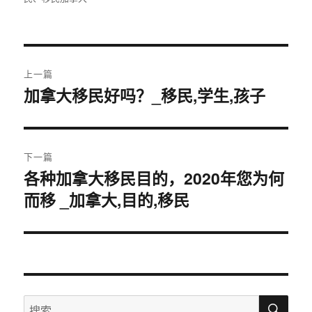
于
文
上一篇
章
加拿大移民好吗？_移民,学生,孩子
上
篇
导
文
航
章：
下一篇
各种加拿大移民目的，2020年您为何
下
而移 _加拿大,目的,移民
篇
文
章：
搜
搜
索