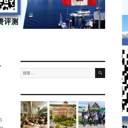
对
搜
搜
索
索：
3