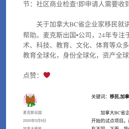
节：社区商业检查!即申请人需要收
关于加拿大BC省企业家移民就讲
帮助。麦克斯出国•公司，24年专
术、科技、教育、文化、体育等众
教育全球化，身份全球化，资产全
点赞：
移民,加
关键词：
作
麦克斯出国
加拿大BC省企
者
发
2020年5月9日
开始的试点项目。
布
分
加拿大移民
有不同。下面，我