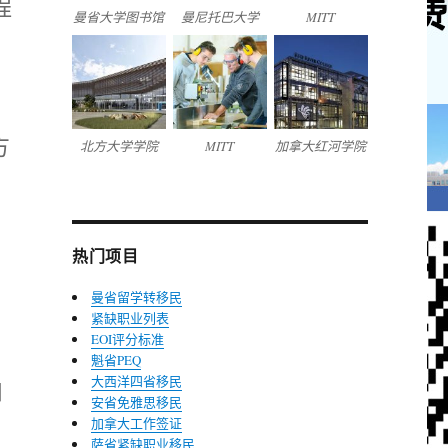
程
曼省大学图书馆
曼尼托巴大学
MITT
方
北方大学学院
MITT
加拿大红河学院
热门项目
曼省留学转移民
紧缺职业列表
EOI评分标准
魁省PEQ
大西洋四省移民
和
安省免雅思移民
加拿大工作签证
萨省紧缺职业移民