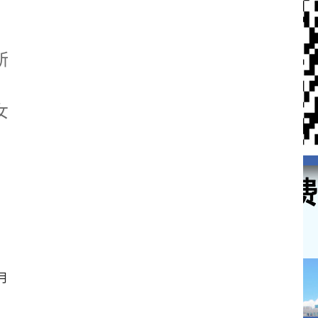
所
女
月