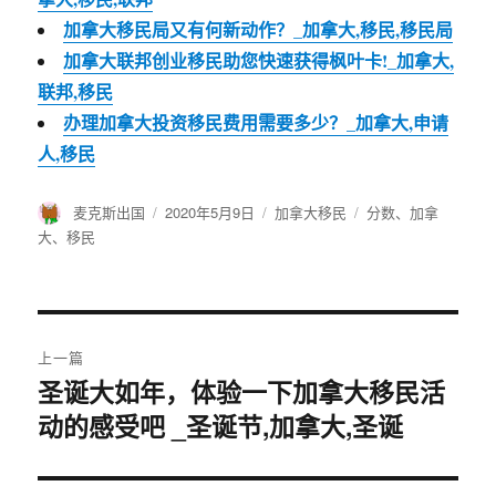
加拿大移民局又有何新动作？_加拿大,移民,移民局
加拿大联邦创业移民助您快速获得枫叶卡!_加拿大,
联邦,移民
办理加拿大投资移民费用需要多少？_加拿大,申请
人,移民
作
麦克斯出国
发
2020年5月9日
分
加拿大移民
标
分数
、
加拿
者
布
类
签
大
、
移民
于
文
上一篇
章
圣诞大如年，体验一下加拿大移民活
上
动的感受吧 _圣诞节,加拿大,圣诞
篇
导
文
航
章：