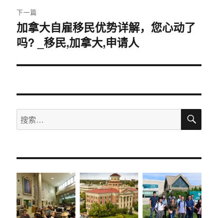
下一篇
加拿大自雇移民优势详解，您心动了
下
吗? _移民,加拿大,申请人
篇
文
章：
搜
搜
索
索：