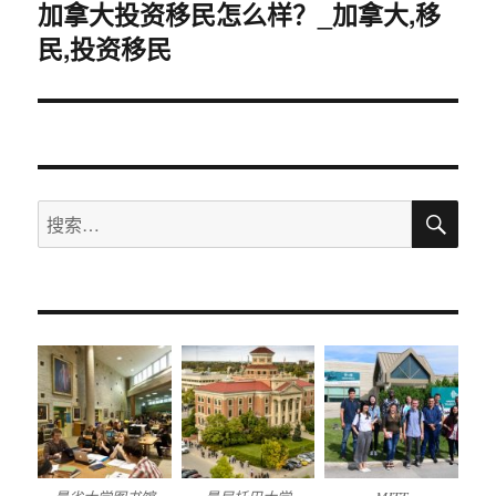
加拿大投资移民怎么样？_加拿大,移
下
民,投资移民
篇
文
章：
搜
搜
索
索：