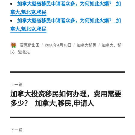
加拿大魁省移民申请者众多，为何如此火爆？_加
拿大,魁北克,移民
加拿大魁省移民申请者众多，为何如此火爆？_加
拿大,魁北克,移民
作
麦克斯出国
发
2020年4月10日
分
加拿大移民
标
加拿大
、
移
者
布
类
签
民
、
魁北克
于
文
上一篇
章
加拿大投资移民如何办理，费用需要
上
多少？_加拿大,移民,申请人
篇
导
文
航
章：
下一篇