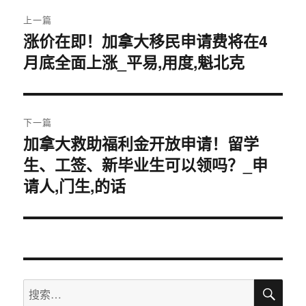
文
上一篇
章
涨价在即！加拿大移民申请费将在4
上
月底全面上涨_平易,用度,魁北克
篇
导
文
航
章：
下一篇
加拿大救助福利金开放申请！留学
下
生、工签、新毕业生可以领吗？_申
篇
文
请人,门生,的话
章：
搜
搜
索