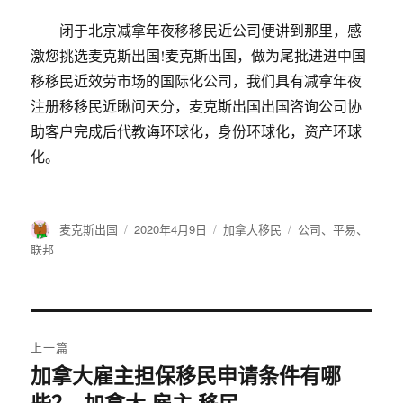
闭于北京减拿年夜移移民近公司便讲到那里，感
激您挑选麦克斯出国!麦克斯出国，做为尾批进进中国
移移民近效劳市场的国际化公司，我们具有减拿年夜
注册移移民近瞅问天分，麦克斯出国出国咨询公司协
助客户完成后代教诲环球化，身份环球化，资产环球
化。
作
麦克斯出国
发
2020年4月9日
分
加拿大移民
标
公司
、
平易
、
者
布
类
签
联邦
于
文
上一篇
章
加拿大雇主担保移民申请条件有哪
上
些？_加拿大,雇主,移民
篇