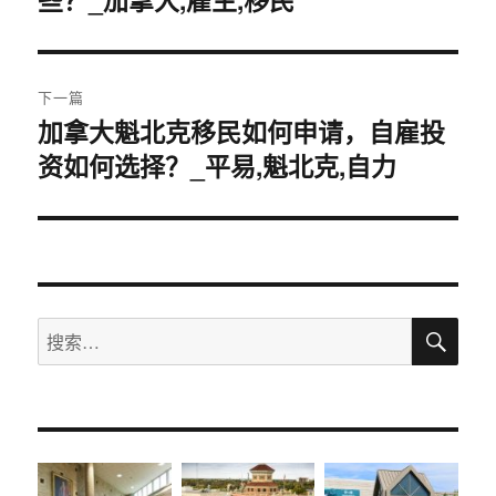
导
文
航
章：
下一篇
加拿大魁北克移民如何申请，自雇投
下
资如何选择？_平易,魁北克,自力
篇
文
章：
搜
搜
索
索：