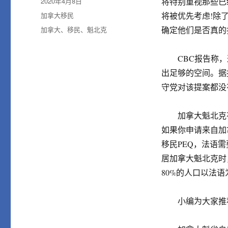
发
2020年4月8日
将特别重视那些已
布
分
加拿大移民
将被优先考虑!除
于
类
标
加拿大
、
移民
、
魁北克
确定他们是否真的
签
CBC报告称，
出足够的空间。据
守党对该提案都没
加拿大魁北克有
如果你申请来自加
移民PEQ，法语
居加拿大魁北克时
80%的人口以法
小编为大家推荐