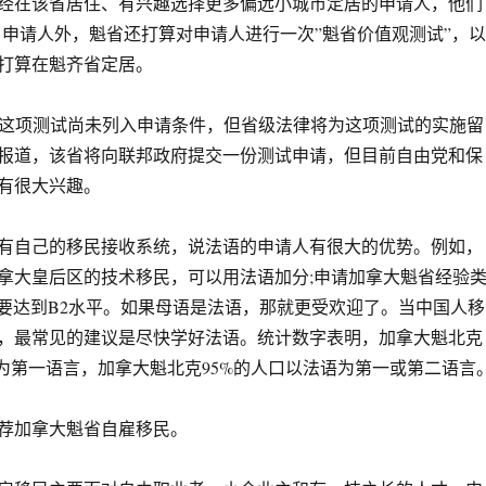
经在该省居住、有兴趣选择更多偏远小城市定居的申请人，他们
了申请人外，魁省还打算对申请人进行一次”魁省价值观测试”，以
打算在魁齐省定居。
这项测试尚未列入申请条件，但省级法律将为这项测试的实施留
报道，该省将向联邦政府提交一份测试申请，但目前自由党和保
有很大兴趣。
自己的移民接收系统，说法语的申请人有很大的优势。例如，
拿大皇后区的技术移民，可以用法语加分;申请加拿大魁省经验
需要达到B2水平。如果母语是法语，那就更受欢迎了。当中国人移
，最常见的建议是尽快学好法语。统计数字表明，加拿大魁北克
语为第一语言，加拿大魁北克95%的人口以法语为第一或第二语言
加拿大魁省自雇移民。