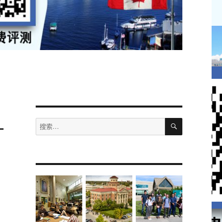
_
搜
搜
索
索：