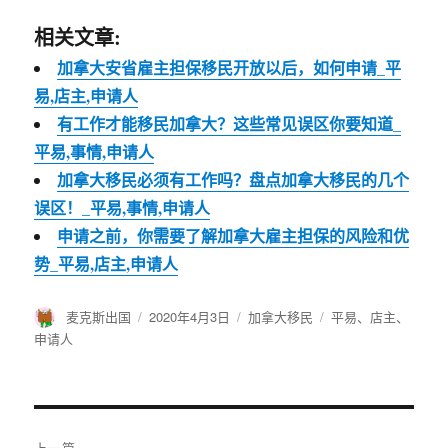
相关文章:
加拿大安省雇主担保移民开放以后，如何申请_平
易,店主,申请人
有工作才能移民加拿大？这些常见误区你要知道_
平易,事情,申请人
加拿大移民必须有工作吗？盘点加拿大移民的几个
误区！_平易,事情,申请人
申请之前，你需要了解加拿大雇主担保的风险和优
势_平易,店主,申请人
作
麦克斯出国
发
2020年4月3日
分
加拿大移民
标
平易
、
店主
、
者
布
类
签
申请人
于
文
上一篇