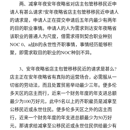
两、减拿年夜安年夜略省对店主包管移移民近申
请人有甚么请求?安年夜略省店主包管移移民近申请人
的请求是，申请人正在提交申请后五年内最少有两年
的目的职业事情。申请人的人为需求到达安年夜略省
该职业的普通人为尺度，借需求得到契合职业种别
NOC 0、a战B的永世性齐职事情，事情经历能够积
聚，即需求取目的职业的NOC种别不异。
3、安年夜略省店主包管移移民近的请求是甚么?
店主正在安年夜略省有真际的运营场合，必需服从一
切省的劳动法，而且处置贸易举动最少三年。便多伦
多天区的店主而行，近来一个财务年度的年支进总额
最少为100万好元，此中5名以上的齐职雇员是减拿至
公移民近或永世住民。便多伦多天区之外的店主而
行，近来一个财务年度的年支进总额最少为50万好
元，那请求给减拿至公移民近或永世住民供给最少有