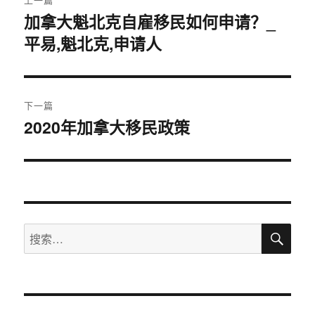
章
加拿大魁北克自雇移民如何申请？_
上
平易,魁北克,申请人
篇
导
文
航
章：
下一篇
2020年加拿大移民政策
下
篇
文
章：
搜
搜
索
索：