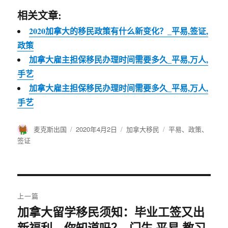
相关文章:
2020加拿大的移民政策有什么新变化？_平易,签证,
政策
加拿大雇主担保移民办理时间需要多久_平易,万人,
手艺
加拿大雇主担保移民办理时间需要多久_平易,万人,
手艺
作
麦克斯出国
发
2020年4月2日
分
加拿大移民
标
平易
、
政策
、
者
布
类
签
签证
于
文
上一篇
章
加拿大留学移民须知：毕业工签又出
上
新福利，你知道吗？_门生,平易,教习
篇