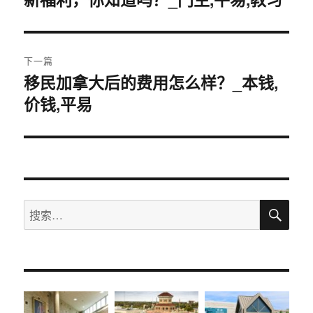
导
文
航
章：
下一篇
移民加拿大后的费用怎么样？_本钱,
下
价钱,平易
篇
文
章：
搜
搜
索
索：