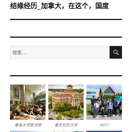
结缘经历_加拿大，在这个，国度
篇
文
章：
搜
搜
索
索：
曼省大学图书馆
曼尼托巴大学
MITT