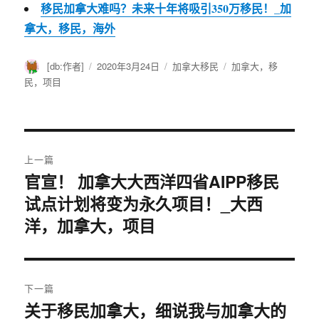
移民加拿大难吗？未来十年将吸引350万移民！_加
拿大，移民，海外
作
[db:作者]
发
2020年3月24日
分
加拿大移民
标
加拿大，移
者
布
类
签
民，项目
于
文
上一篇
章
官宣！ 加拿大大西洋四省AIPP移民
上
试点计划将变为永久项目！_大西
篇
导
文
洋，加拿大，项目
航
章：
下一篇
关于移民加拿大，细说我与加拿大的
下