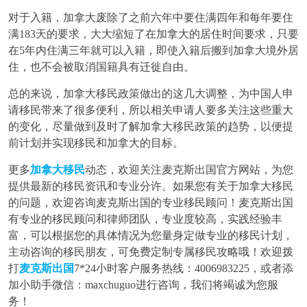
对于
入
籍，加拿大废除了之前六年中要住满四年和每年要住
满183天的要求，大大缩短了在加拿大的居住时间要求，只要
在5年内住满三年就可以入籍，即使入籍后搬到加拿大境外居
住，也不会被取消国籍具有迁徙自由。
总的
来
说，加拿大移民政策做出的这几大调整，为中国人申
请移民带来了很多便利，所以相关申请人要多关注这些重大
的变化，尽量做到及时了解加拿大移民政策的趋势，以便提
前计划并实现移民和加拿大的目标。
更多
加拿大移民
动态，欢迎关注麦克斯出国官方网站，为您
提供最新的移民资讯和专业分许。如果您有关于加拿大移民
的问题，欢迎咨询麦克斯出国的专业移民顾问！麦克斯出国
有专业的移民顾问和律师团队，专业度较高，实践经验丰
富，可以根据您的具体情况为您量身定做专业的移民计划，
主动咨询的移民朋友，可免费定制专属移民攻略哦！欢迎拨
打
麦克斯出国
7*24小时客户服务热线：4006983225，或者添
加小助手微信：maxchuguo进行咨询，我们将竭诚为您服
务！